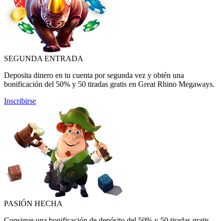
SEGUNDA ENTRADA
Deposita dinero en tu cuenta por segunda vez y obtén una
bonificación del 50% y 50 tiradas gratis en Great Rhino Megaways.
Inscribirse
PASIÓN HECHA
Consigue una bonificación de depósito del 50% y 50 tiradas gratis