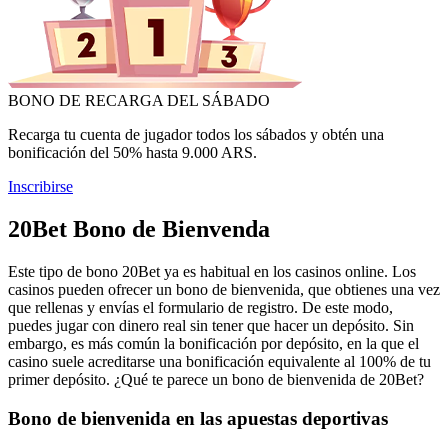
BONO DE RECARGA DEL SÁBADO
Recarga tu cuenta de jugador todos los sábados y obtén una
bonificación del 50% hasta 9.000 ARS.
Inscribirse
20Bet Bono de Bienvenda
Este tipo de bono 20Bet ya es habitual en los casinos online. Los
casinos pueden ofrecer un bono de bienvenida, que obtienes una vez
que rellenas y envías el formulario de registro. De este modo,
puedes jugar con dinero real sin tener que hacer un depósito. Sin
embargo, es más común la bonificación por depósito, en la que el
casino suele acreditarse una bonificación equivalente al 100% de tu
primer depósito. ¿Qué te parece un bono de bienvenida de 20Bet?
Bono de bienvenida en las apuestas deportivas