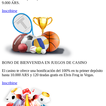
9.000 ARS.
Inscribirse
BONO DE BIENVENIDA EN JUEGOS DE CASINO
El casino te ofrece una bonificación del 100% en tu primer depósito
hasta 10.000 ARS y 120 tiradas gratis en Elvis Frog in Vegas.
Inscribirse