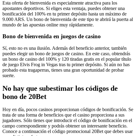
Esta oferta de bienvenida es especialmente atractiva para los
apostantes deportivos. Si eliges esta ventaja, puedes obtener una
bonificación del 100% en tu primer depósito hasta un máximo de
9.000 ARS. Un bono de bienvenida de este tipo te abrirá la puerta al
mundo de las apuestas online muy rápidamente.
Bono de bienvenida en juegos de casino
Sí, esto no es una ilusión. Además del beneficio anterior, también
puedes elegir un bono de juegos de casino. En este caso, obtendrás
un bono de casino del 100% y 120 tiradas gratis en el popular título
de juego Elvis Frog in Vegas tras tu primer depósito. Si aún no has
probado esta tragaperras, tienes una gran oportunidad de probar
suerte.
No hay que subestimar los códigos de
bono de 20Bet
Hoy en día, pocos casinos proporcionan códigos de bonificación. Se
trata de una forma de beneficios que el casino proporciona a sus
jugadores. Sólo tienes que introducir el código de bonificación en el
campo correspondiente y podrás obtener un interesante beneficio.
Conoce a continuación el código promocional 20Bet que debes usar